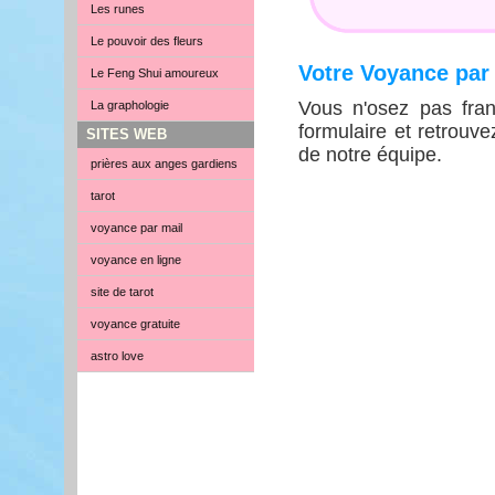
Les runes
Le pouvoir des fleurs
Votre Voyance par
Le Feng Shui amoureux
Vous n'osez pas fran
La graphologie
formulaire et retrouv
SITES WEB
de notre équipe.
prières aux anges gardiens
tarot
voyance par mail
voyance en ligne
site de tarot
voyance gratuite
astro love