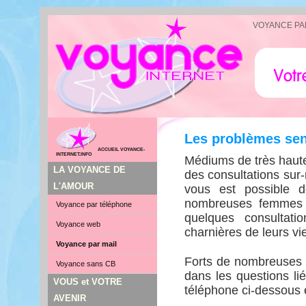
VOYANCE PA
Les problèmes sen
ACCUEIL VOYANCE-
INTERNET.INFO
Médiums de très haute
LA VOYANCE DE
des consultations sur-
L'AMOUR
vous est possible 
nombreuses femmes o
Voyance par téléphone
quelques consultat
Voyance web
charnières de leurs vi
Voyance par mail
Forts de nombreuses 
Voyance sans CB
dans les questions l
VOUS et VOTRE
téléphone ci-dessous e
AVENIR