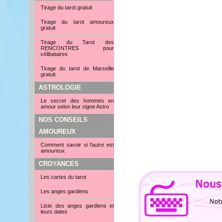
Tirage du tarot gratuit
Tirage du tarot amoureux
gratuit
Tirage du Tarot des
RENCONTRES pour
célibataires
Tirage du tarot de Marseille
gratuit
ASTROLOGIE
Le secret des hommes en
amour selon leur signe Astro
NOS CONSEILS
AMOUREUX
Comment savoir si l'autre est
amoureux
CROYANCES
Les cartes du tarot
Les anges gardiens
Liste des anges gardiens et
leurs dates